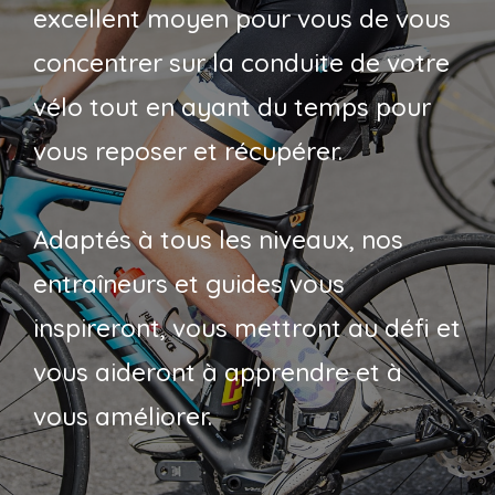
excellent moyen pour vous de vous
concentrer sur la conduite de votre
vélo tout en ayant du temps pour
vous reposer et récupérer.
Adaptés à tous les niveaux, nos
entraîneurs et guides vous
inspireront, vous mettront au défi et
vous aideront à apprendre et à
vous améliorer.